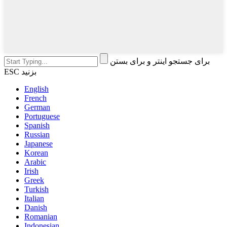
برای جستجو اینتر و برای بستن
ESC بزنید
English
French
German
Portuguese
Spanish
Russian
Japanese
Korean
Arabic
Irish
Greek
Turkish
Italian
Danish
Romanian
Indonesian