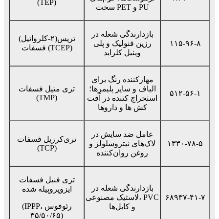
(TEP)
سخت PET و PU
بازدارندگی شعله در
تریس(۲-کلرواتیل)
۱۱۵-۹۶-۸
رزین فنولیک و پلی
فسفات (TCEP)
وینیل کلراید
مهارکننده رنگ برای
الیاف و سایر پلیمرها؛
تری متیل فسفات
۵۱۲-۵۶-۱
(TMP)
استخراج کننده در آفت
کش ها و داروها
عامل ضد سایش در
تری‌کرزیل فسفات
۱۳۳۰-۷۸-۵
لاک‌های نیتروسلولز و
(TCP)
روغن روان‌کننده
تری فنیل فسفات
بازدارندگی شعله در
ایزوپروپیله شده
۶۸۹۳۷-۴۱-۷
لاستیک مصنوعی، PVC
(IPPP، رئوفوس
و کابل‌ها
۳۵/۵۰/۶۵)