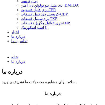
پی وی سی
دی متیل تیو تولوئن دی آمین -DMTDA
تری فنیل فسفیت-TPPi
کریسیل دی فنیل فسفات-CDP
تری‌سیلیل فسفات-TXP
تری(2-اتیل هگزیل) فسفات-TOP
اسید اسکوربیک L
اخبار
درباره ما
تماس با ما
خانه
درباره ما
درباره ما
سلام، برای مشاوره محصولات ما تشریف بیاورید!
درباره ما