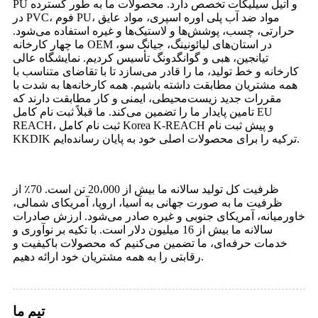
PU و اتیل سیلیکات تخصص دارد. محصولات ما به طور گسترده
در PVC، فوم PU، مواد ضد آب پلی اوره اسپری، مواد عایق
حرارتی، چسب، پوشش‌ها و لاستیک‌ها و غیره استفاده می‌شود.
ما چهار کارخانه OEM در استان‌های لیائونینگ، جیانگ سو،
تیانجین، هبی و گوانگدونگ تأسیس کردیم. نمایشگاه عالی
کارخانه و خط تولید، ما را قادر می‌سازد تا با تقاضای متناسب با
همه مشتریان مطابقت داشته باشیم. همه کارخانه‌ها به شدت با
مقررات جدید زیست‌محیطی، ایمنی و کار مطابقت دارند که
تامین پایدار ما را تضمین می‌کند. ما قبلاً ثبت نام کامل EU
REACH، ثبت نام کامل Korea K-REACH و پیش ثبت نام
KKDIK ترکیه را برای محصولات اصلی خود به پایان رسانده‌ایم.
ظرفیت کل تولید سالانه ما بیش از 20،000 تن است. 70٪ از
ظرفیت ما به صورت جهانی به آسیا، اروپا، آمریکای شمالی،
خاورمیانه، آمریکای جنوبی و غیره صادر می‌شود. ارزش صادرات
سالانه ما بیش از 16 میلیون دلار است. با تکیه بر نوآوری و
خدمات حرفه‌ای، ما تضمین می‌کنیم که محصولات باکیفیت و
رقابتی را به همه مشتریان خود ارائه دهیم.
تیم ما