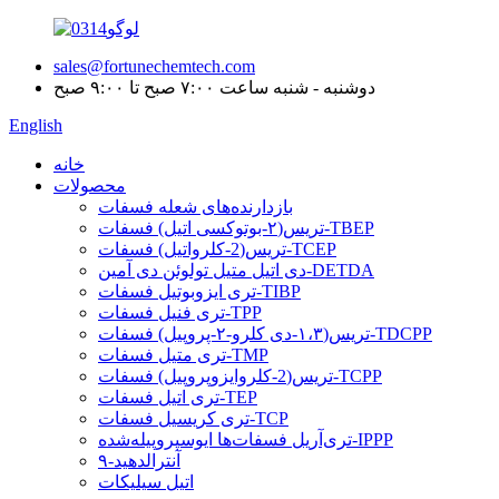
sales@fortunechemtech.com
دوشنبه - شنبه ساعت ۷:۰۰ صبح تا ۹:۰۰ صبح
English
خانه
محصولات
بازدارنده‌های شعله فسفات
تریس(۲-بوتوکسی اتیل) فسفات-TBEP
تریس(2-کلرواتیل) فسفات-TCEP
دی اتیل متیل تولوئن دی آمین-DETDA
تری ایزوبوتیل فسفات-TIBP
تری فنیل فسفات-TPP
تریس(۱،۳-دی کلرو-۲-پروپیل) فسفات-TDCPP
تری متیل فسفات-TMP
تریس(2-کلروایزوپروپیل) فسفات-TCPP
تری اتیل فسفات-TEP
تری کریسیل فسفات-TCP
تری‌آریل فسفات‌ها ایوسپروپیله‌شده-IPPP
۹-آنترالدهید
اتیل سیلیکات