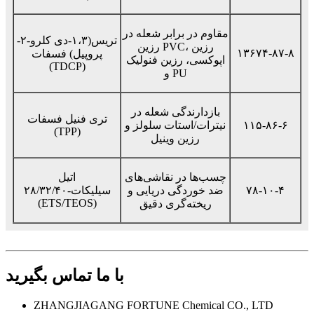
مقاوم در برابر شعله در
تریس(۱،۳-دی کلرو-۲-
رزین PVC، رزین
۱۳۶۷۴-۸۷-۸
پروپیل) فسفات
اپوکسی، رزین فنولیک
(TDCP)
و PU
بازدارندگی شعله در
تری فنیل فسفات
۱۱۵-۸۶-۶
نیترات/استات سلولز و
(TPP)
رزین وینیل
چسب‌ها در نقاشی‌های
اتیل
۷۸-۱۰-۴
ضد خوردگی دریایی و
سیلیکات-۲۸/۳۲/۴۰
(ETS/TEOS)
ریخته‌گری دقیق
با ما تماس بگیرید
ZHANGJIAGANG FORTUNE Chemical CO., LTD