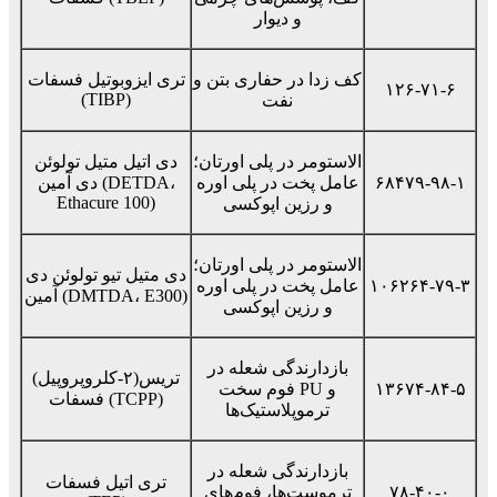
و دیوار
کف زدا در حفاری بتن و
تری ایزوبوتیل فسفات
۱۲۶-۷۱-۶
(TIBP)
نفت
الاستومر در پلی اورتان؛
دی اتیل متیل تولوئن
۶۸۴۷۹-۹۸-۱
عامل پخت در پلی اوره
دی آمین (DETDA،
Ethacure 100)
و رزین اپوکسی
الاستومر در پلی اورتان؛
دی متیل تیو تولوئن دی
۱۰۶۲۶۴-۷۹-۳
عامل پخت در پلی اوره
آمین (DMTDA، E300)
و رزین اپوکسی
بازدارندگی شعله در
تریس(۲-کلروپروپیل)
۱۳۶۷۴-۸۴-۵
فوم سخت PU و
فسفات (TCPP)
ترموپلاستیک‌ها
بازدارندگی شعله در
تری اتیل فسفات
۷۸-۴۰-۰
ترموست‌ها، فوم‌های