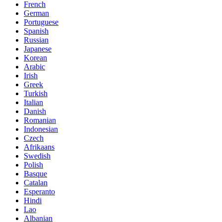
French
German
Portuguese
Spanish
Russian
Japanese
Korean
Arabic
Irish
Greek
Turkish
Italian
Danish
Romanian
Indonesian
Czech
Afrikaans
Swedish
Polish
Basque
Catalan
Esperanto
Hindi
Lao
Albanian