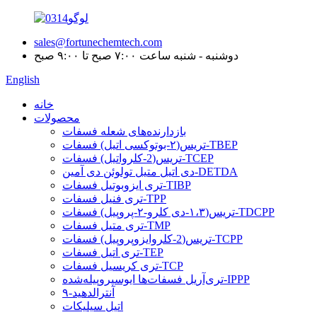
sales@fortunechemtech.com
دوشنبه - شنبه ساعت ۷:۰۰ صبح تا ۹:۰۰ صبح
English
خانه
محصولات
بازدارنده‌های شعله فسفات
تریس(۲-بوتوکسی اتیل) فسفات-TBEP
تریس(2-کلرواتیل) فسفات-TCEP
دی اتیل متیل تولوئن دی آمین-DETDA
تری ایزوبوتیل فسفات-TIBP
تری فنیل فسفات-TPP
تریس(۱،۳-دی کلرو-۲-پروپیل) فسفات-TDCPP
تری متیل فسفات-TMP
تریس(2-کلروایزوپروپیل) فسفات-TCPP
تری اتیل فسفات-TEP
تری کریسیل فسفات-TCP
تری‌آریل فسفات‌ها ایوسپروپیله‌شده-IPPP
۹-آنترالدهید
اتیل سیلیکات