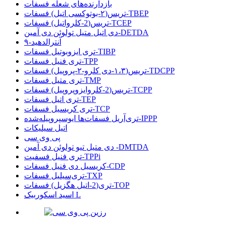
بازدارنده‌های شعله فسفات
تریس(۲-بوتوکسی اتیل) فسفات-TBEP
تریس(2-کلرواتیل) فسفات-TCEP
دی اتیل متیل تولوئن دی آمین-DETDA
۹-آنترالدهید
تری ایزوبوتیل فسفات-TIBP
تری فنیل فسفات-TPP
تریس(۱،۳-دی کلرو-۲-پروپیل) فسفات-TDCPP
تری متیل فسفات-TMP
تریس(2-کلروایزوپروپیل) فسفات-TCPP
تری اتیل فسفات-TEP
تری کریسیل فسفات-TCP
تری‌آریل فسفات‌ها ایوسپروپیله‌شده-IPPP
اتیل سیلیکات
پی وی سی
دی متیل تیو تولوئن دی آمین -DMTDA
تری فنیل فسفیت-TPPi
کریسیل دی فنیل فسفات-CDP
تری‌سیلیل فسفات-TXP
تری(2-اتیل هگزیل) فسفات-TOP
اسید اسکوربیک L