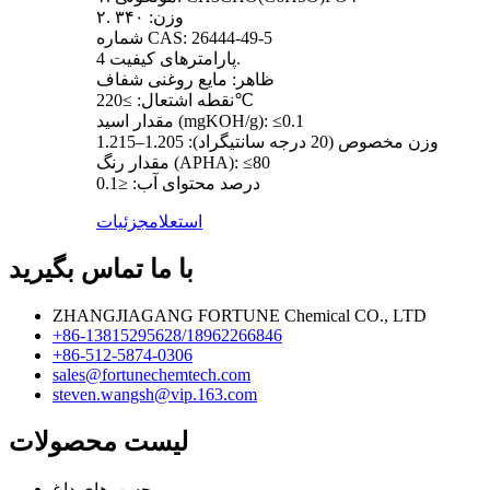
۲. وزن: ۳۴۰
شماره CAS: 26444-49-5
پارامترهای کیفیت 4.
ظاهر: مایع روغنی شفاف
نقطه اشتعال: ≥220℃
مقدار اسید (mgKOH/g): ≤0.1
وزن مخصوص (20 درجه سانتیگراد): 1.205–1.215
مقدار رنگ (APHA): ≤80
درصد محتوای آب: ≤0.1
استعلام
جزئیات
با ما تماس بگیرید
ZHANGJIAGANG FORTUNE Chemical CO., LTD
‎+86-13815295628/18962266846‎
‎+86-512-5874-0306‎
sales@fortunechemtech.com
steven.wangsh@vip.163.com
لیست محصولات
برچسب‌های داغ