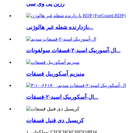
رزین پی وی سی
بازدارنده شعله غیر هالوژنی...
ال-آسوربیک اسید-۲-فسفات سولفونات...
منیزیم آسکوربیل فسفات
ال-آسکوربیک اسید-۲-فسفات...
کریسیل دی فنیل فسفات
۱. مولکولی: CH3CHO(C6H5O)PO4