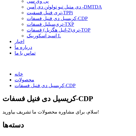
پی وی سی
دی متیل تیو تولوئن دی آمین -DMTDA
تری فنیل فسفیت-TPPi
کریسیل دی فنیل فسفات-CDP
تری‌سیلیل فسفات-TXP
تری(2-اتیل هگزیل) فسفات-TOP
اسید اسکوربیک L
اخبار
درباره ما
تماس با ما
خانه
محصولات
کریسیل دی فنیل فسفات-CDP
کریسیل دی فنیل فسفات-CDP
سلام، برای مشاوره محصولات ما تشریف بیاورید!
دسته‌ها