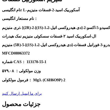
نام انگلیسی: L-آسکوربیک اسید-2-فسفات منیزیم
نام مستعار انگلیسی：
ال-اسکوربیک اسید ۲-فسفات سسکوئی منیزیم نمک هیدرات
MFCD08063372
شماره CAS： 113170-55-1
وزن مولکولی： ۵۷۹.۰۸
فرمول مولکولی： Mg3. (C6H6O9P) 2
برای ما ایمیل ارسال کنید
جزئیات محصول