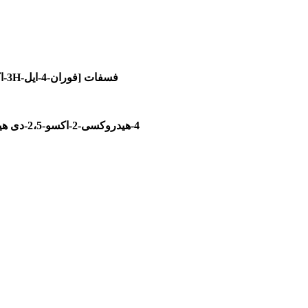
تری منیزیم، [(2R)-2-[(1S)-1،2-دی هیدروکسی اتیل]-3-اکسیدو-5-اکسو-2H-فوران-4-ایل] فسفات
منیزیم (5R)-5-[(1S)-1،2-دی هیدروکسی اتیل]-4-هیدروکسی-2-اکسو-2،5-دی هیدرو-3-فورانیل فسفات