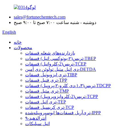
sales@fortunechemtech.com
دوشنبه - شنبه ساعت ۷:۰۰ صبح تا ۹:۰۰ صبح
English
خانه
محصولات
بازدارنده‌های شعله فسفات
تریس(۲-بوتوکسی اتیل) فسفات-TBEP
تریس(2-کلرواتیل) فسفات-TCEP
دی اتیل متیل تولوئن دی آمین-DETDA
تری ایزوبوتیل فسفات-TIBP
تری فنیل فسفات-TPP
تریس(۱،۳-دی کلرو-۲-پروپیل) فسفات-TDCPP
تری متیل فسفات-TMP
تریس(2-کلروایزوپروپیل) فسفات-TCPP
تری اتیل فسفات-TEP
تری کریسیل فسفات-TCP
تری‌آریل فسفات‌ها ایوسپروپیله‌شده-IPPP
۹-آنترالدهید
اتیل سیلیکات