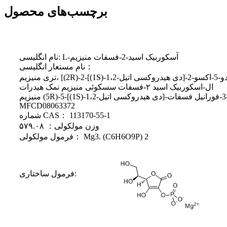
برچسب‌های محصول
نام انگلیسی: L-آسکوربیک اسید-2-فسفات منیزیم
نام مستعار انگلیسی：
ال-اسکوربیک اسید ۲-فسفات سسکوئی منیزیم نمک هیدرات
MFCD08063372
شماره CAS： 113170-55-1
وزن مولکولی： ۵۷۹.۰۸
فرمول مولکولی： Mg3. (C6H6O9P) 2
فرمول ساختاری: