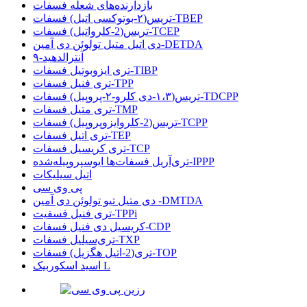
بازدارنده‌های شعله فسفات
تریس(۲-بوتوکسی اتیل) فسفات-TBEP
تریس(2-کلرواتیل) فسفات-TCEP
دی اتیل متیل تولوئن دی آمین-DETDA
۹-آنترالدهید
تری ایزوبوتیل فسفات-TIBP
تری فنیل فسفات-TPP
تریس(۱،۳-دی کلرو-۲-پروپیل) فسفات-TDCPP
تری متیل فسفات-TMP
تریس(2-کلروایزوپروپیل) فسفات-TCPP
تری اتیل فسفات-TEP
تری کریسیل فسفات-TCP
تری‌آریل فسفات‌ها ایوسپروپیله‌شده-IPPP
اتیل سیلیکات
پی وی سی
دی متیل تیو تولوئن دی آمین -DMTDA
تری فنیل فسفیت-TPPi
کریسیل دی فنیل فسفات-CDP
تری‌سیلیل فسفات-TXP
تری(2-اتیل هگزیل) فسفات-TOP
اسید اسکوربیک L