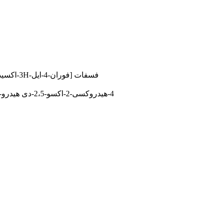
تری منیزیم، [(2R)-2-[(1S)-1،2-دی هیدروکسی اتیل]-3-اکسیدو-5-اکسو-2H-فوران-4-ایل] فسفات
منیزیم (5R)-5-[(1S)-1،2-دی هیدروکسی اتیل]-4-هیدروکسی-2-اکسو-2،5-دی هیدرو-3-فورانیل فسفات