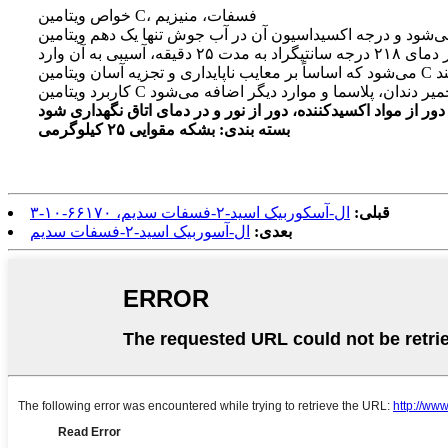
خواص ویتامین C، فسفات، منیزیم
 اکسیداسیون آن در آب جوش تنها یک دهم ویتامین C است و تحت تأثیر یون‌های
فلزی قرار نمی‌گیرد. در دمای اتاق و رطوبت نسبی ۷۵٪ به مدت ۲۴ ماه، میزان یکپارچگی آن هنوز بالای ۹۵٪ است. پس از پخت در دمای ۲۱۸ درجه سانتیگراد به مدت ۲۵ دقیقه، آسیبی به آن وارد
بسته بندی: بشکه مقوایی ۲۵ کیلوگرمی
قبلی:
ال-آسکوربیک اسید-۲-فسفات سدیم، ۶۶۱۷۰-۱۰-۳
بعدی:
ال-آسوربیک اسید-۲-فسفات سدیم