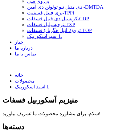
پی وی سی
دی متیل تیو تولوئن دی آمین -DMTDA
تری فنیل فسفیت-TPPi
کریسیل دی فنیل فسفات-CDP
تری‌سیلیل فسفات-TXP
تری(2-اتیل هگزیل) فسفات-TOP
اسید اسکوربیک L
اخبار
درباره ما
تماس با ما
خانه
محصولات
اسید اسکوربیک L
منیزیم آسکوربیل فسفات
سلام، برای مشاوره محصولات ما تشریف بیاورید!
دسته‌ها