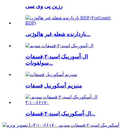
رزین پی وی سی
بازدارنده شعله غیر هالوژنی...
ال-آسوربیک اسید-۲-فسفات
سولفونات...
منیزیم آسکوربیل فسفات
ال-آسکوربیک اسید-۲-فسفات...