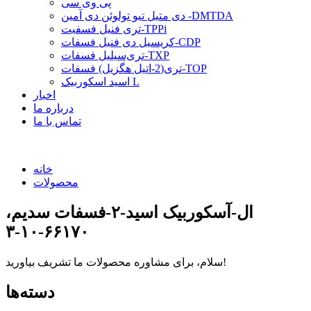
پی وی سی
دی متیل تیو تولوئن دی آمین -DMTDA
تری فنیل فسفیت-TPPi
کریسیل دی فنیل فسفات-CDP
تری‌سیلیل فسفات-TXP
تری(2-اتیل هگزیل) فسفات-TOP
اسید اسکوربیک L
اخبار
درباره ما
تماس با ما
خانه
محصولات
ال-آسکوربیک اسید-۲-فسفات سدیم،
۶۶۱۷۰-۱۰-۳
سلام، برای مشاوره محصولات ما تشریف بیاورید!
دسته‌ها