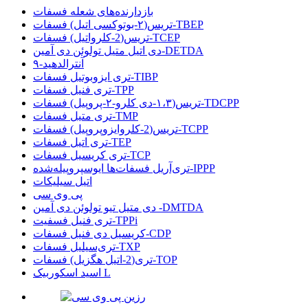
بازدارنده‌های شعله فسفات
تریس(۲-بوتوکسی اتیل) فسفات-TBEP
تریس(2-کلرواتیل) فسفات-TCEP
دی اتیل متیل تولوئن دی آمین-DETDA
۹-آنترالدهید
تری ایزوبوتیل فسفات-TIBP
تری فنیل فسفات-TPP
تریس(۱،۳-دی کلرو-۲-پروپیل) فسفات-TDCPP
تری متیل فسفات-TMP
تریس(2-کلروایزوپروپیل) فسفات-TCPP
تری اتیل فسفات-TEP
تری کریسیل فسفات-TCP
تری‌آریل فسفات‌ها ایوسپروپیله‌شده-IPPP
اتیل سیلیکات
پی وی سی
دی متیل تیو تولوئن دی آمین -DMTDA
تری فنیل فسفیت-TPPi
کریسیل دی فنیل فسفات-CDP
تری‌سیلیل فسفات-TXP
تری(2-اتیل هگزیل) فسفات-TOP
اسید اسکوربیک L