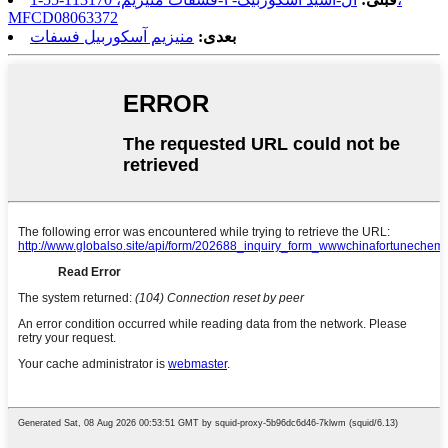
MFCD08063372
بعدی:
منیزیم آسکوربیل فسفات