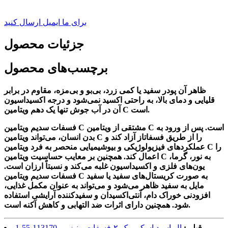
برای ما ایمیل ارسال کنید
جزئیات محصول
برچسب‌های محصول
ظاهر آن پودر سفید یا کمی زرد، بی‌بو و بی‌مزه، مقاوم در برابر
قلیایی و دمای بالا، به راحتی اکسید نمی‌شود و درجه اکسیداسیون
آن در آب جوش تنها یک دهم ویتامین C است.
فسفات سدیم ویتامین C مشتقی از ویتامین C است. پس از ورود به
بدن انسان، می‌تواند ویتامین C را از طریق فسفاتاز آزاد کند و
عملکردهای فیزیولوژیکی و بیوشیمیایی منحصر به فرد ویتامین C را
اعمال کند. همچنین بر معایب حساسیت ویتامین C به نور، گرما،
یون‌های فلزی و اکسیداسیون غلبه می‌کند و نسبتاً ارزان است.
فسفات سدیم ویتامین C به صورت کریستال‌های سفید یا سفید
مایل به سفید ظاهر می‌شود و می‌تواند به عنوان مکمل غذایی،
افزودنی خوراک دام، آنتی‌اکسیدان و سفیدکننده آرایشی استفاده
شود. همچنین دارای اثرات ضد التهابی و کاهش آکنه است.
قبلی:
ال-اسید اسکوربیک-۲-فسفات منیزیم، 113170-55-1،