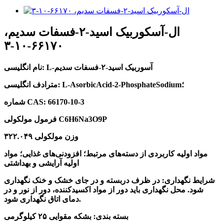
ال-آسکوربیک اسید-۲-فسفات سدیم،
۶۶۱۷۰-۱۰-۳
نام انگلیسی: L-آسوربیک اسید-۲-فسفات سدیم
مترادف انگلیسی: L-AsorbicAcid-2-PhosphateSodium؛
شماره CAS: 66170-10-3
فرمول مولکولی C6H6Na3O9P
وزن مولکولی ۳۲۲.۰۴۹
مواد اولیه کاربردی از دسته‌های مرتبط؛ افزودنی‌های غذایی؛ مواد
اولیه آرایشی و بهداشتی
شرایط نگهداری: در ظرف دربسته و در جای خشک و خنک نگهداری
شود. محل نگهداری باید دور از مواد اکسیدکننده، دور از نور و در
دمای اتاق نگهداری شود.
بسته بندی: بشکه مقوایی ۲۵ کیلوگرمی