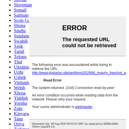
Slovenian
Somali
Samoan
Scots Gaelic
Shona
Sindhi
Sundanese
Swahili
Tajik
Tamil
Telugu
Thai
Ukrainian
Urdu
Uzbek
Vietnamese
Welsh
Xhosa
Yiddish
Yoruba
Zulu
Kinyarwanda
Tatar
Oriya