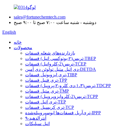
sales@fortunechemtech.com
دوشنبه - شنبه ساعت ۷:۰۰ صبح تا ۹:۰۰ صبح
English
خانه
محصولات
بازدارنده‌های شعله فسفات
تریس(۲-بوتوکسی اتیل) فسفات-TBEP
تریس(2-کلرواتیل) فسفات-TCEP
دی اتیل متیل تولوئن دی آمین-DETDA
تری ایزوبوتیل فسفات-TIBP
تری فنیل فسفات-TPP
تریس(۱،۳-دی کلرو-۲-پروپیل) فسفات-TDCPP
تری متیل فسفات-TMP
تریس(2-کلروایزوپروپیل) فسفات-TCPP
تری اتیل فسفات-TEP
تری کریسیل فسفات-TCP
تری‌آریل فسفات‌ها ایوسپروپیله‌شده-IPPP
۹-آنترالدهید
اتیل سیلیکات