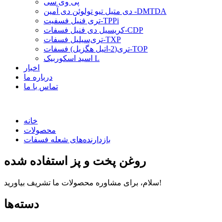
پی وی سی
دی متیل تیو تولوئن دی آمین -DMTDA
تری فنیل فسفیت-TPPi
کریسیل دی فنیل فسفات-CDP
تری‌سیلیل فسفات-TXP
تری(2-اتیل هگزیل) فسفات-TOP
اسید اسکوربیک L
اخبار
درباره ما
تماس با ما
خانه
محصولات
بازدارنده‌های شعله فسفات
روغن پخت و پز استفاده شده
سلام، برای مشاوره محصولات ما تشریف بیاورید!
دسته‌ها