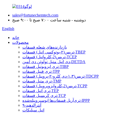
sales@fortunechemtech.com
دوشنبه - شنبه ساعت ۷:۰۰ صبح تا ۹:۰۰ صبح
English
خانه
محصولات
بازدارنده‌های شعله فسفات
تریس(۲-بوتوکسی اتیل) فسفات-TBEP
تریس(2-کلرواتیل) فسفات-TCEP
دی اتیل متیل تولوئن دی آمین-DETDA
تری ایزوبوتیل فسفات-TIBP
تری فنیل فسفات-TPP
تریس(۱،۳-دی کلرو-۲-پروپیل) فسفات-TDCPP
تری متیل فسفات-TMP
تریس(2-کلروایزوپروپیل) فسفات-TCPP
تری اتیل فسفات-TEP
تری کریسیل فسفات-TCP
تری‌آریل فسفات‌ها ایوسپروپیله‌شده-IPPP
۹-آنترالدهید
اتیل سیلیکات