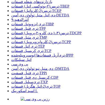
بازدارنده‌های شعله فسفات
تریس(۲-بوتوکسی اتیل) فسفات-TBEP
تریس(2-کلرواتیل) فسفات-TCEP
دی اتیل متیل تولوئن دی آمین-DETDA
۹-آنترالدهید
تری ایزوبوتیل فسفات-TIBP
تری فنیل فسفات-TPP
تریس(۱،۳-دی کلرو-۲-پروپیل) فسفات-TDCPP
تری متیل فسفات-TMP
تریس(2-کلروایزوپروپیل) فسفات-TCPP
تری اتیل فسفات-TEP
تری کریسیل فسفات-TCP
تری‌آریل فسفات‌ها ایوسپروپیله‌شده-IPPP
اتیل سیلیکات
پی وی سی
دی متیل تیو تولوئن دی آمین -DMTDA
تری فنیل فسفیت-TPPi
کریسیل دی فنیل فسفات-CDP
تری‌سیلیل فسفات-TXP
تری(2-اتیل هگزیل) فسفات-TOP
اسید اسکوربیک L